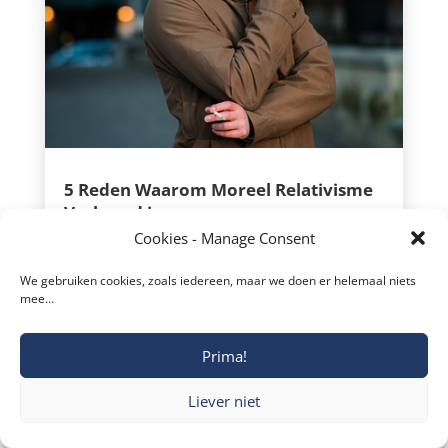
Facebook
5 Reden Waarom Moreel Relativisme
Twitter
Verkeerd is
Cookies - Manage Consent
In onze moderne samenleving worden
reddit
we vaak geconfronteerd met het idee
We gebruiken cookies, zoals iedereen, maar we doen er helemaal niets
mee…
LinkedIn
van moreel relativisme – de overtuiging
dat moraal subjectief is en afhankelijk is
Gmail
Prima!
van persoonlijke opvattingen en culturele
normen.
Blogger
Liever niet