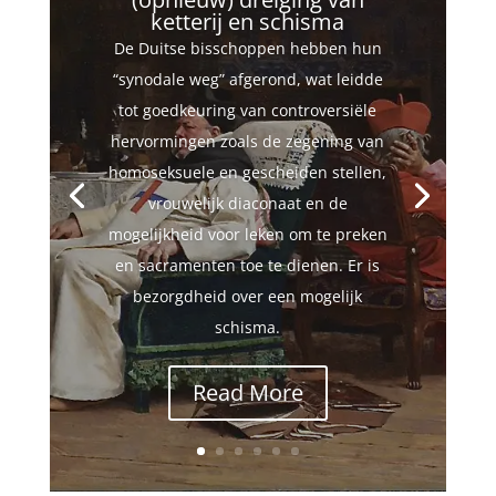
ketterij en schisma
De Duitse bisschoppen hebben hun
“synodale weg” afgerond, wat leidde
tot goedkeuring van controversiële
hervormingen zoals de zegening van
homoseksuele en gescheiden stellen,
vrouwelijk diaconaat en de
mogelijkheid voor leken om te preken
en sacramenten toe te dienen. Er is
bezorgdheid over een mogelijk
schisma.
Read More