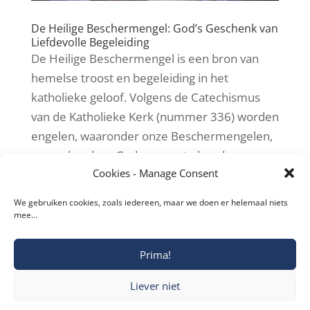
De Heilige Beschermengel: God’s Geschenk van
Liefdevolle Begeleiding
De Heilige Beschermengel is een bron van
hemelse troost en begeleiding in het
katholieke geloof. Volgens de Catechismus
van de Katholieke Kerk (nummer 336) worden
engelen, waaronder onze Beschermengelen,
gezonden door God om ons te beschermen
Cookies - Manage Consent
en te leiden op onze...
We gebruiken cookies, zoals iedereen, maar we doen er helemaal niets
mee…
« Older Entries
Prima!
Copyright © 2019-2026 Katholieke Vesting I
Liever niet
Privacyverklaring