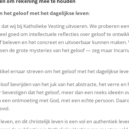
ten om rekening mee te houden
n het geloof met het dagelijkse leven
:
at dat wij bij Katholieke Vesting uitvoeren. We proberen een
 heel goed om intellectuele reflecties over geloof te ontw
oof beleven en het concreet en uitvoerbaar kunnen maken
ssen de grote mysteries van het geloof — zeg maar Incarn
tikel ernaar streven om het geloof met het dagelijkse leve
loof bevrijden van het juk van het abstracte, het verre en h
r bevestigen dat het geloof, meer dan een reeks ideeën o
van een ontmoeting met God, met een echte persoon. Daarom
evol.
k leven, en dit christelijk leven is een vol en authentiek le