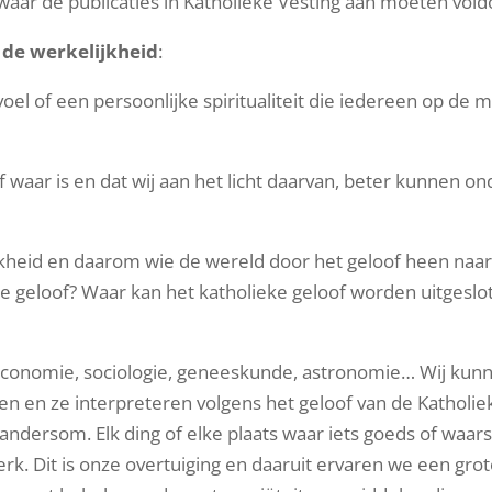
 waar de publicaties in Katholieke Vesting aan moeten vold
 de werkelijkheid
:
voel of een persoonlijke spiritualiteit die iedereen op d
of waar is en dat wij aan het licht daarvan, beter kunnen o
kheid en daarom wie de wereld door het geloof heen naar k
ke geloof? Waar kan het katholieke geloof worden uitgeslo
economie, sociologie, geneeskunde, astronomie… Wij kunnen
n en ze interpreteren volgens het geloof van de Katholi
andersom. Elk ding of elke plaats waar iets goeds of waars
. Dit is onze overtuiging en daaruit ervaren we een grote