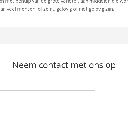
en met behulp van de grote variëteit aan middelen die w
 van veel mensen, of ze nu gelovig of niet-gelovig zijn.
Neem contact met ons op