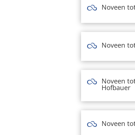
Noveen tot

Noveen to

Noveen tot

Hofbauer
Noveen tot
