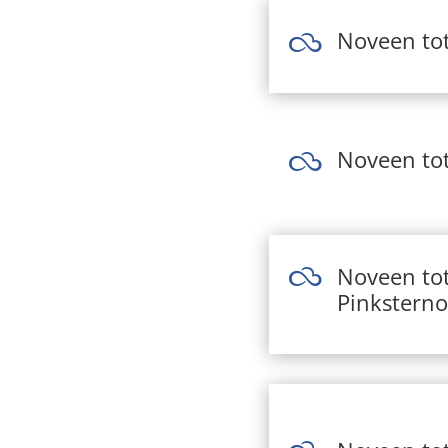
Noveen tot

Noveen to

Noveen tot

Pinkstern