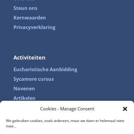
Steun ons
Kernwaarden
Privacyverklaring
Activiteiten
Eucharistische Aanbidding
Sycamore cursus
Facebook
Novenen
Artikelen
Twitter
Cookies - Manage Consent
reddit
KvK-nummer: 95033106
We gebruiken cookies, zoals iedereen, maar we doen er helemaal niets
mee…
LinkedIn