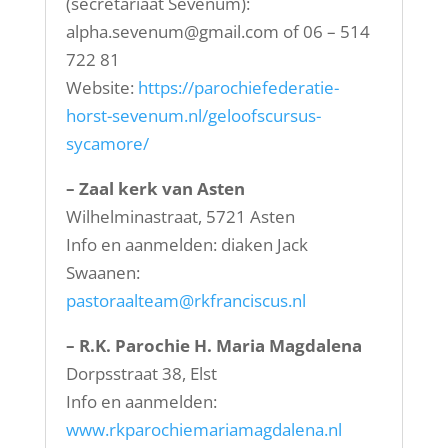
(secretariaat Sevenum):
alpha.sevenum@gmail.com
of 06 – 514
722 81
Website:
https://parochiefederatie-
horst-sevenum.nl/geloofscursus-
sycamore/
– Zaal kerk van Asten
Wilhelminastraat, 5721 Asten
Info en aanmelden: diaken Jack
Swaanen:
pastoraalteam@rkfranciscus.nl
– R.K. Parochie H. Maria Magdalena
Dorpsstraat 38, Elst
Info en aanmelden:
www.rkparochiemariamagdalena.nl