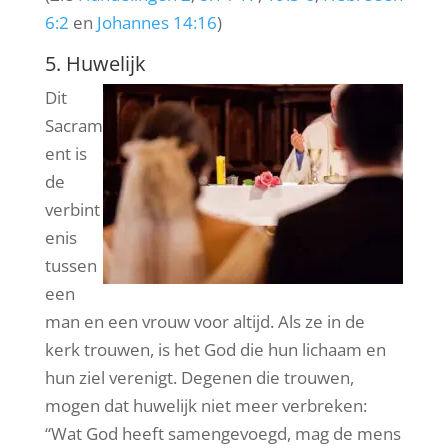
6:2
en
Johannes 14:16
)
5. Huwelijk
Dit
Sacram
ent is
de
verbint
enis
tussen
een
man en een vrouw voor altijd. Als ze in de
kerk trouwen, is het God die hun lichaam en
hun ziel verenigt. Degenen die trouwen,
mogen dat huwelijk niet meer verbreken:
“Wat God heeft samengevoegd, mag de mens