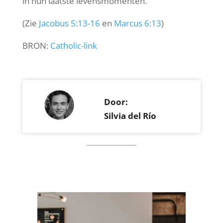
in hun laatste levensmomenten.
(Zie
Jacobus 5:13-16
en
Marcus 6:13
)
BRON:
Catholic-link
Door:
Silvia del Río