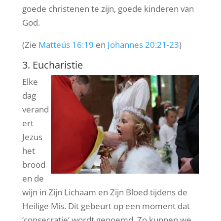
goede christenen te zijn, goede kinderen van
God.
(Zie
Matteüs 16:19
en
Johannes 20:21-23
)
3. Eucharistie
Elke
dag
verand
ert
Jezus
het
brood
en de
wijn in Zijn Lichaam en Zijn Bloed tijdens de
Heilige Mis. Dit gebeurt op een moment dat
‘consecratie’ wordt genoemd. Zo kunnen we