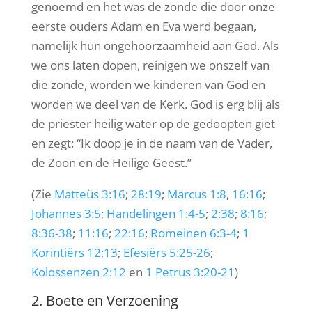
genoemd en het was de zonde die door onze
eerste ouders Adam en Eva werd begaan,
namelijk hun ongehoorzaamheid aan God. Als
we ons laten dopen, reinigen we onszelf van
die zonde, worden we kinderen van God en
worden we deel van de Kerk. God is erg blij als
de priester heilig water op de gedoopten giet
en zegt: “Ik doop je in de naam van de Vader,
de Zoon en de Heilige Geest.”
(Zie
Matteüs 3:16
;
28:19
;
Marcus 1:8
,
16:16
;
Johannes 3:5
;
Handelingen 1:4-5
;
2:38
;
8:16
;
8:36-38
;
11:16
;
22:16
;
Romeinen 6:3-4
;
1
Korintiërs 12:13
;
Efesiërs 5:25-26
;
Kolossenzen 2:12
en
1 Petrus 3:20-21
)
2. Boete en Verzoening