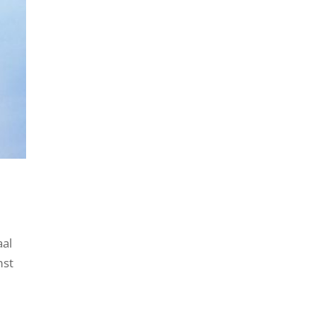
aal
mst