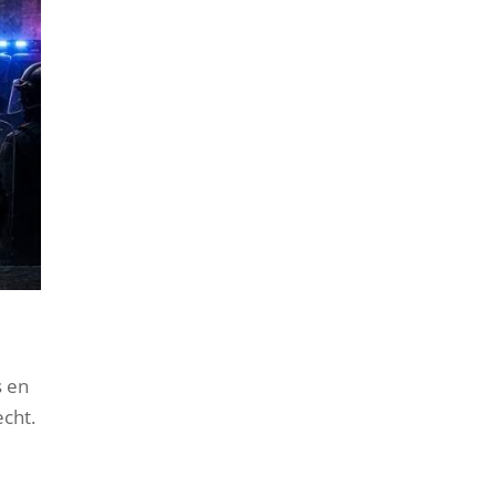
s en
echt.