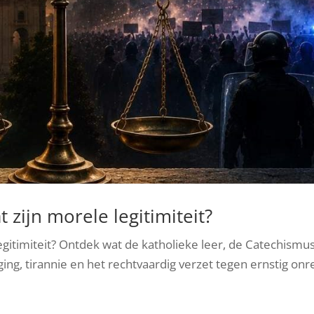
 zijn morele legitimiteit?
egitimiteit? Ontdek wat de katholieke leer, de Catechismu
ing, tirannie en het rechtvaardig verzet tegen ernstig onr