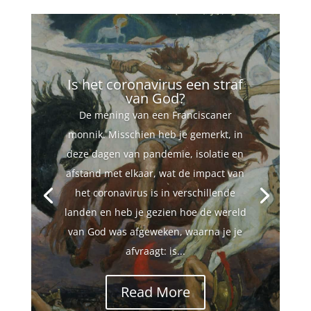
Is het coronavirus een straf
van God?
De mening van een Franciscaner
monnik. Misschien heb je gemerkt, in
deze dagen van pandemie, isolatie en
afstand met elkaar, wat de impact van
het coronavirus is in verschillende
landen en heb je gezien hoe de wereld
van God was afgeweken, waarna je je
afvraagt: is...
Read More