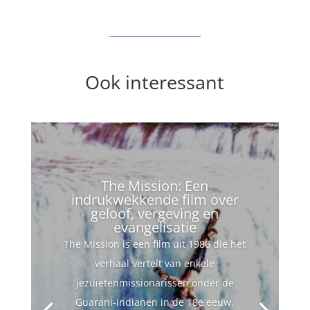
Ook interessant
The Mission: Een
indrukwekkende film over
geloof, vergeving en
evangelisatie
The Mission is een film uit 1986 die het
verhaal vertelt van enkele
jezuïetenmissionarissen onder de
Guarani-indianen in de 18e eeuw.