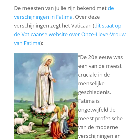
De meesten van jullie zijn bekend met
de
verschijningen in Fatima
. Over deze
verschijningen zegt het Vaticaan (
dit staat op
de Vaticaanse website over Onze-Lieve-Vrouw
van Fatima
):
“De 20e eeuw was
een van de meest
cruciale in de
menselijke
geschiedenis.
Fatima is
ongetwijfeld de
meest profetische
van de moderne
verschijningen en