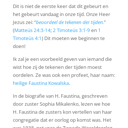
Dit is niet de eerste keer dat dit gebeurt en
het gebeurt vandaag in onze tijd. Onze Heer
Jezus zei: “
beoordeel de tekenen der tijden.
”
(
Matteüs 24:3-14
;
2 Timoteüs 3:1-9
en
1
Timoteüs 4:1
) Dit moeten we beginnen te
doen!
Ik zal je een voorbeeld geven van iemand die
wist hoe zij de tekenen der tijden moest
oordelen. Ze was ook een profeet, haar naam:
heilige Faustina Kowalska
.
In de biografie van H. Faustina, geschreven
door zuster Sophia Mikalenko, lezen we hoe
H. Faustina de zusters kon vertellen van haar
congregatie dat er oorlog op komst was. Het
was 1938, net voor de Tweede Wereldoorlog.