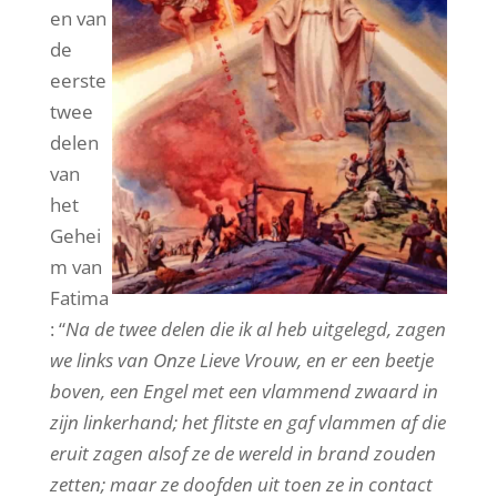
en van
de
eerste
twee
delen
van
het
Gehei
m van
Fatima
: “
Na de twee delen die ik al heb uitgelegd, zagen
we links van Onze Lieve Vrouw, en er een beetje
boven, een Engel met een vlammend zwaard in
zijn linkerhand; het flitste en gaf vlammen af die
eruit zagen alsof ze de wereld in brand zouden
zetten; maar ze doofden uit toen ze in contact