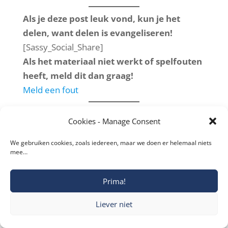
Als je deze post leuk vond, kun je het
delen, want delen is evangeliseren!
[Sassy_Social_Share]
Als het materiaal niet werkt of spelfouten
heeft, meld dit dan graag!
Facebook
Meld een fout
Twitter
Cookies - Manage Consent
reddit
Wat is echte nederigheid?
We gebruiken cookies, zoals iedereen, maar we doen er helemaal niets
mee…
LinkedIn
Wat is echte nederigheid? Ontdek
met de inzichten van G.K.
Gmail
Chesterton waarom nederigheid
Prima!
geen zwakte is, maar een kracht
die je helpt groeien, relaties
Blogger
Liever niet
verdiept en je dichter bij God
brengt.…