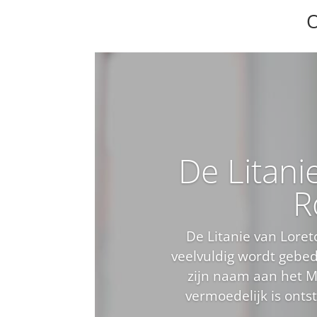
O
De Litani
R
De Litanie van Loret
veelvuldig wordt gebed
zijn naam aan het Ma
vermoedelijk is onts