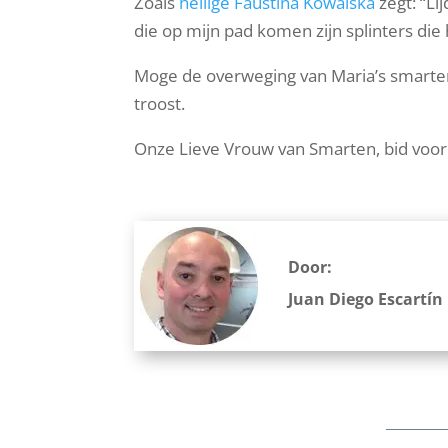
Zoals
heilige Faustina Kowalska
zegt: “Li
die op mijn pad komen zijn splinters die 
Moge de overweging van Maria’s smarten
troost.
Onze Lieve Vrouw van Smarten, bid voor
Door:
Juan Diego Escartín