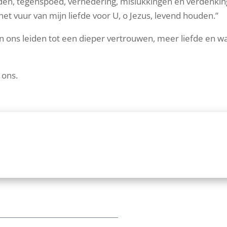
jden, tegenspoed, vernedering, mislukkingen en verdenki
het vuur van mijn liefde voor U, o Jezus, levend houden.”
 ons leiden tot een dieper vertrouwen, meer liefde en w
 ons.