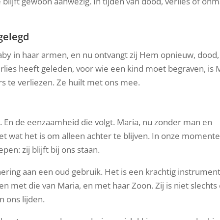
 blijft gewoon aanwezig. In tijden van dood, verlies of on
 gelegd
aby in haar armen, en nu ontvangt zij Hem opnieuw, dood,
rlies heeft geleden, voor wie een kind moet begraven, is 
rs te verliezen. Ze huilt met ons mee.
d. En de eenzaamheid die volgt. Maria, nu zonder man en
et wat het is om alleen achter te blijven. In onze moment
 zij blijft bij ons staan.
nering aan een oud gebruik. Het is een krachtig instrumen
en met die van Maria, en met haar Zoon. Zij is niet slechts
 ons lijden.