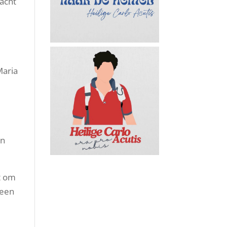
macht
Maria
en
t om
 een