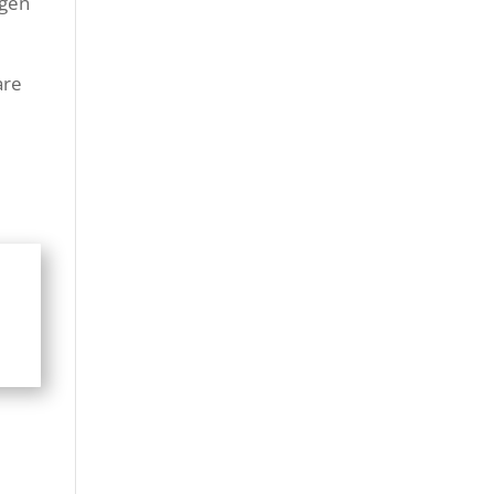
ngen
are