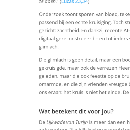
ze doen.
” (
Lucas 23,34
)
Onderzoek toont sporen van bloed, teken
passend bij een echte kruisiging. Toch str
gezicht: zachtheid. En dankzij recente AI
digitaal gereconstrueerd – en tot ieder
glimlach.
Die glimlach is geen detail, maar een boo
gekruisigde, maar ook de verrezen Heer.
geleden, maar die ook feestte op de brui
omarmde, en die zijn vrienden vreugde b
ons eraan: het kruis is niet het einde. De
Wat betekent dit voor jou?
De
Lijkwade van Turijn
is meer dan een his