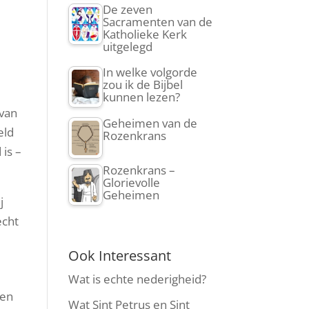
De zeven
Sacramenten van de
Katholieke Kerk
uitgelegd
In welke volgorde
zou ik de Bijbel
kunnen lezen?
 van
Geheimen van de
eld
Rozenkrans
 is –
Rozenkrans –
Glorievolle
Geheimen
j
echt
Ook Interessant
Wat is echte nederigheid?
nen
Wat Sint Petrus en Sint