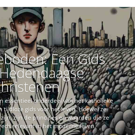
eboden: Een Gids
 Hedendaagse
hristenen
n essentieel onderdeel van het katholieke
 tijdloze gids voor het leven. Hoewel ze
ijn, zijn de principes en waarden die ze
eeds relevant in het moderne leven.