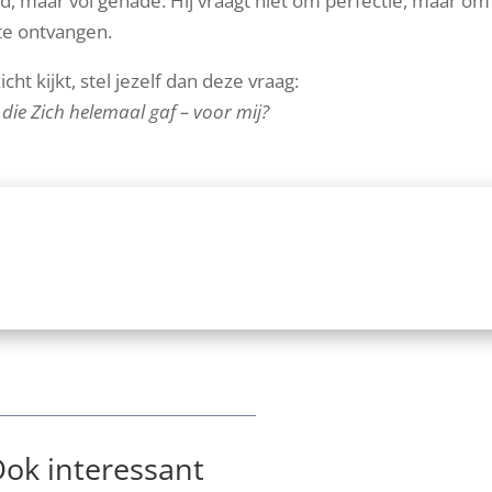
end, maar vol genade. Hij vraagt niet om perfectie, maar om
 te ontvangen.
ht kijkt, stel jezelf dan deze vraag:
die Zich helemaal gaf – voor mij?
ok interessant