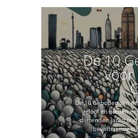
De 10 G
voor
C
De 10 Geboden zijn ee
geloof en bieden een
duizenden jaren oud z
bevatten nog st