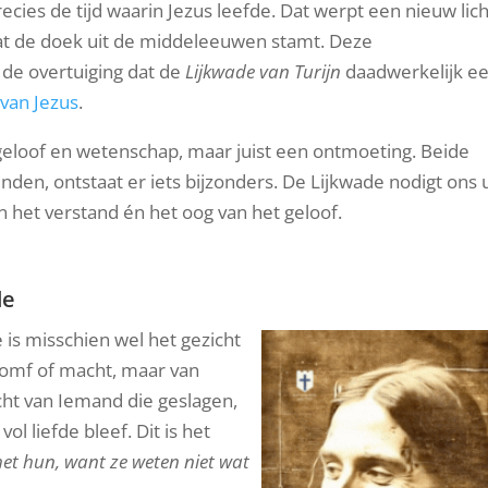
ecies de tijd waarin Jezus leefde. Dat werpt een nieuw lic
t de doek uit de middeleeuwen stamt. Deze
 de overtuiging dat de
Lijkwade van Turijn
daadwerkelijk e
 van Jezus
.
 geloof en wetenschap, maar juist een ontmoeting. Beide
nden, ontstaat er iets bijzonders. De Lijkwade nodigt ons u
n het verstand én het oog van het geloof.
de
is misschien wel het gezicht
riomf of macht, maar van
cht van Iemand die geslagen,
l liefde bleef. Dit is het
het hun, want ze weten niet wat