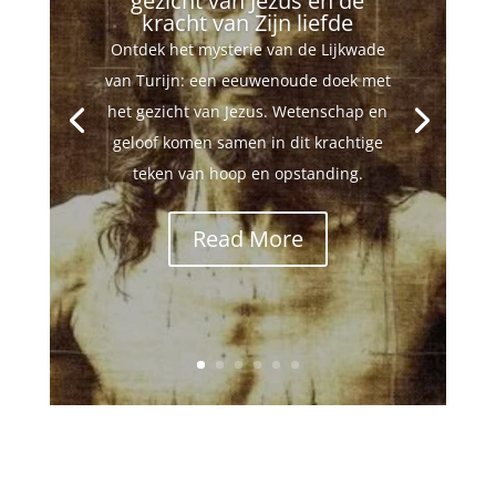
gezicht van Jezus en de
kracht van Zijn liefde
Ontdek het mysterie van de Lijkwade
van Turijn: een eeuwenoude doek met
het gezicht van Jezus. Wetenschap en
geloof komen samen in dit krachtige
teken van hoop en opstanding.
Read More