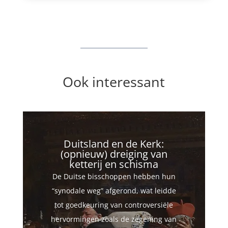
Ook interessant
Duitsland en de Kerk:
(opnieuw) dreiging van
ketterij en schisma
De Duitse bisschoppen hebben hun
“synodale weg” afgerond, wat leidde
tot goedkeuring van controversiële
hervormingen zoals de zegening van