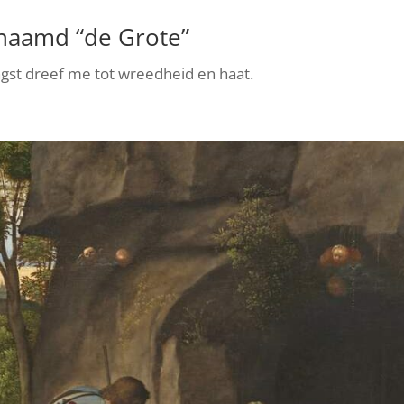
enaamd “de Grote”
ngst dreef me tot wreedheid en haat.