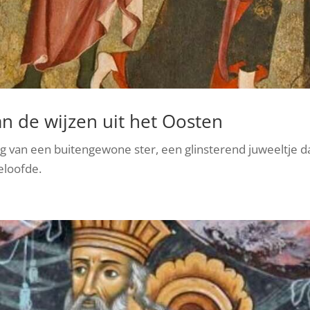
an de wijzen uit het Oosten
g van een buitengewone ster, een glinsterend juweeltje d
eloofde.