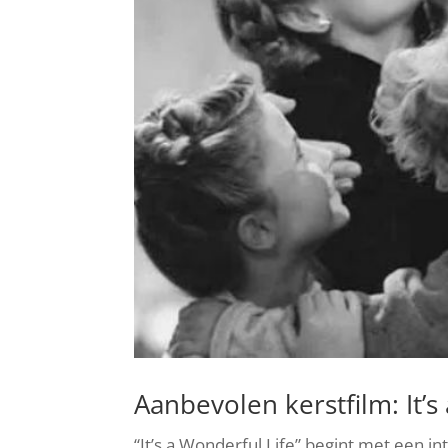
Aanbevolen kerstfilm: It’s
“It’s a Wonderful Life” begint met een i