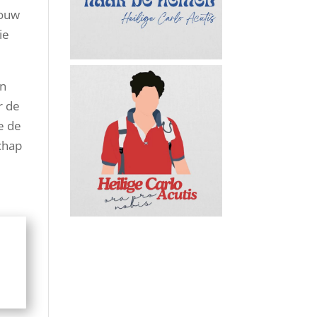
rouw
ie
in
r de
e de
chap