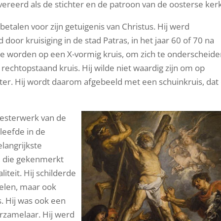
ereerd als de stichter en de patroon van de oosterse ker
etalen voor zijn getuigenis van Christus. Hij werd
oor kruisiging in de stad Patras, in het jaar 60 of 70 na
 te worden op een X-vormig kruis, om zich te onderscheid
 rechtopstaand kruis. Hij wilde niet waardig zijn om op
ster. Hij wordt daarom afgebeeld met een schuinkruis, dat
meesterwerk van de
leefde in de
langrijkste
l, die gekenmerkt
iteit. Hij schilderde
relen, maar ook
. Hij was ook een
rzamelaar. Hij werd