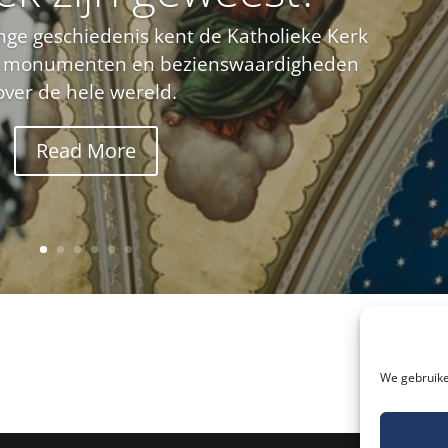
nge geschiedenis kent de Katholieke Kerk
e monumenten en bezienswaardigheden
over de hele wereld.
Read More
We gebruike