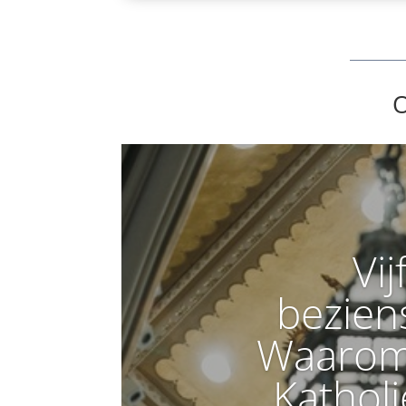
O
Vij
bezien
Waarom 
Katholi