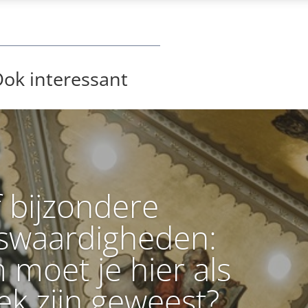
ok interessant
f bijzondere
swaardigheden:
moet je hier als
ek zijn geweest?