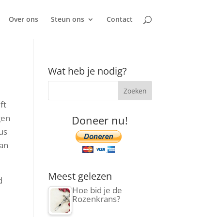
Over ons
Steun ons
Contact
Wat heb je nodig?
ft
gen
Doneer nu!
us
van
Meest gelezen
d
Hoe bid je de
Rozenkrans?