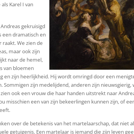
als Karel I van
 Andreas gekruisigd
s een dramatisch en
 raakt. We zien de
eas, maar ook zijn
ijkt naar de hemel,
ans van bloemen
ng en zijn heerlijkheid. Hij wordt omringd door een menigt
n. Sommigen zijn medelijdend, anderen zijn nieuwsgierig,
We zien ook een vrouw die haar handen uitstrekt naar Andre
 zou misschien een van zijn bekeerlingen kunnen zijn, of ee
eeft.
enken over de betekenis van het martelaarschap, dat niet a
uele getuigenis. Een martelaar is iemand die zijn leven gee