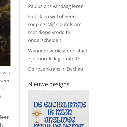
Paulus ons vandaag leren
Heb ik nu wel of geen
roeping? Vijf sleutels om
met diepe vrede te
onderscheiden
Wanneer verliest een staat
zijn morele legitimiteit?
De rozenkrans in Dachau
e van
 weer
Nieuwe designs
as,
n
lleen
ft