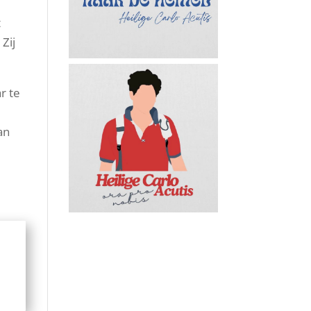
n
t
Zij
r te
an
e