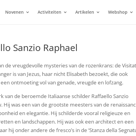
Novenen
Activiteiten
Artikelen
Webshop
ello Sanzio Raphael
van de vreugdevolle mysteries van de rozenkrans: de Visitat
ger is van Jezus, haar nicht Elisabeth bezoekt, die ook
is een ontmoeting vol van genade, vreugde en lofzang.
erk van de beroemde Italiaanse schilder Raffaello Sanzio
w. Hij was een van de grootste meesters van de renaissanc
nheid en elegantie. Hij schilderde vooral religieuze en
etten en landschappen. Hij was ook een architect en een
ar hij onder andere de fresco’s in de ‘Stanza della Segnat