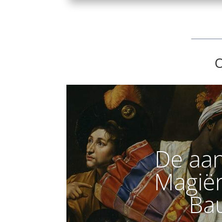
O
De aan
Magiër
Bau