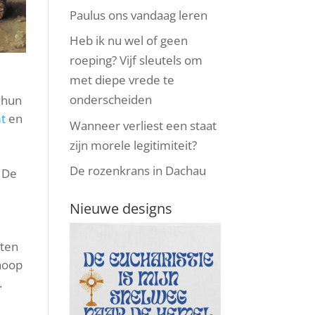
Paulus ons vandaag leren
Heb ik nu wel of geen
roeping? Vijf sleutels om
met diepe vrede te
onderscheiden
 hun
mt
en
Wanneer verliest een staat
zijn morele legitimiteit?
De rozenkrans in Dachau
 De
Nieuwe designs
eten
hoop
.