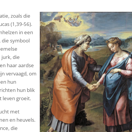
atie, zoals die
cas (1,39-56).
omhelzen in een
, die symbool
 hemelse
jurk, die
 en haar aardse
ijn vervaagd, om
 en hun
richten hun blik
 leven groeit.
lucht met
men en heuvels.
ance, die