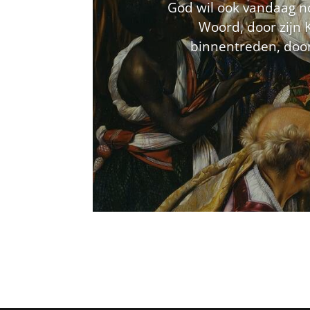
God wil ook vandaag nog
Woord, door zijn 
binnentreden, door 