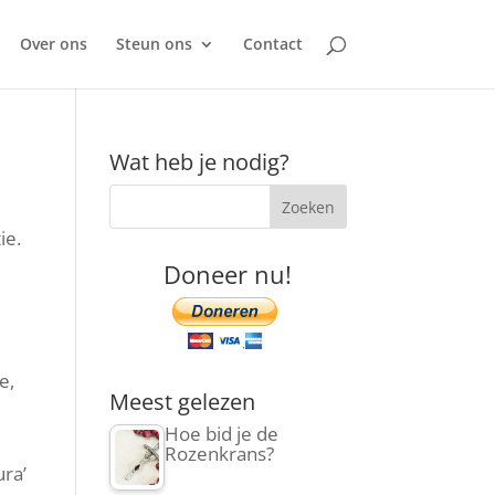
Over ons
Steun ons
Contact
Wat heb je nodig?
ie.
Doneer nu!
e,
Meest gelezen
Hoe bid je de
Rozenkrans?
ura’