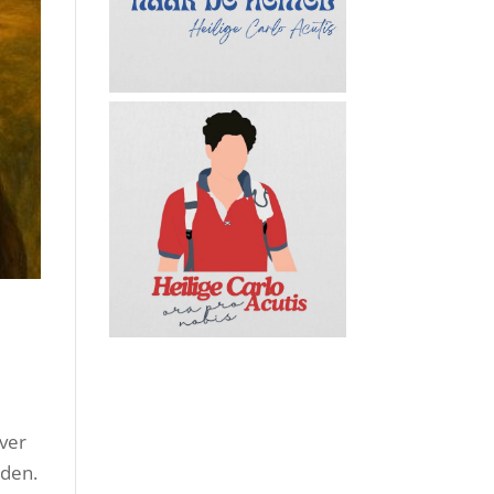
over
aden.