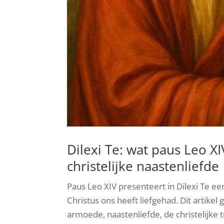
Dilexi Te: wat paus Leo X
christelijke naastenliefde
Paus Leo XIV presenteert in Dilexi Te e
Christus ons heeft liefgehad. Dit artike
armoede, naastenliefde, de christelijke 