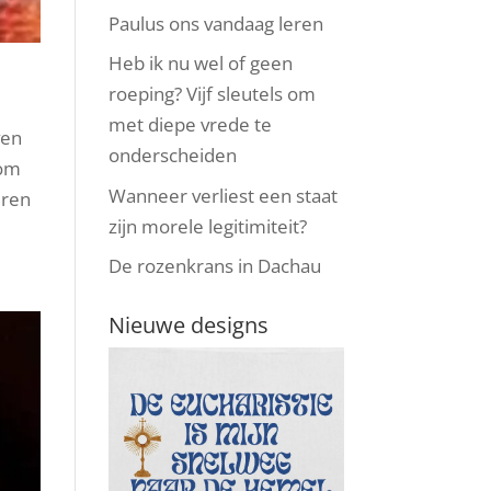
Paulus ons vandaag leren
Heb ik nu wel of geen
roeping? Vijf sleutels om
met diepe vrede te
ven
onderscheiden
 om
Wanneer verliest een staat
eren
zijn morele legitimiteit?
De rozenkrans in Dachau
Nieuwe designs