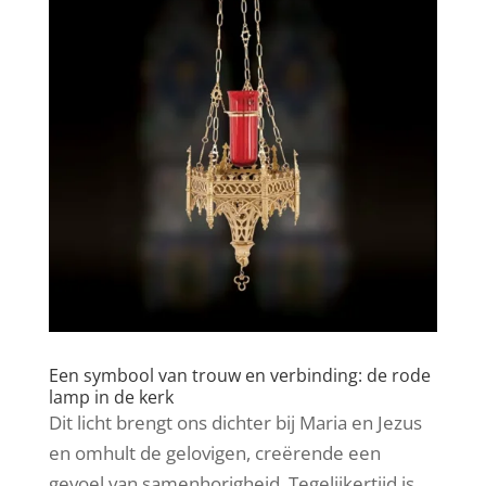
Een symbool van trouw en verbinding: de rode
lamp in de kerk
Dit licht brengt ons dichter bij Maria en Jezus
en omhult de gelovigen, creërende een
gevoel van samenhorigheid. Tegelijkertijd is