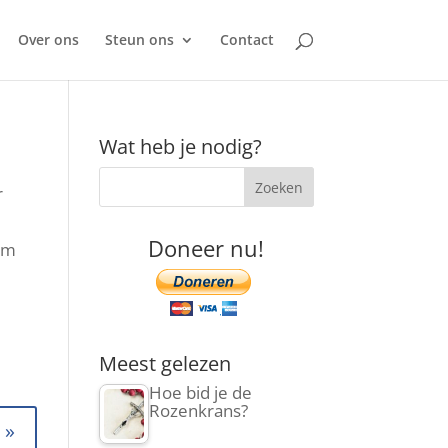
Over ons
Steun ons
Contact
Wat heb je nodig?
r
Doneer nu!
om
Meest gelezen
Hoe bid je de
Rozenkrans?
e
»