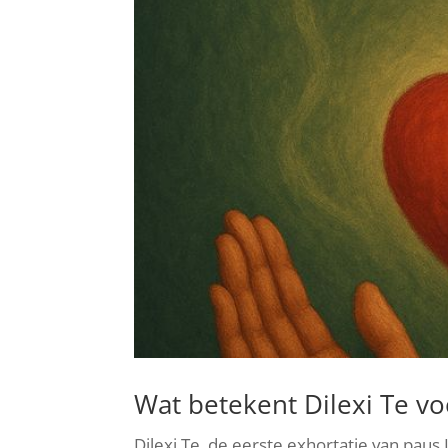
Wat betekent Dilexi Te vo
Dilexi Te, de eerste exhortatie van paus