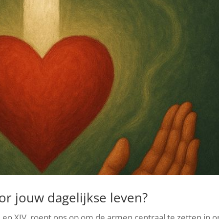
or jouw dagelijkse leven?
 Leo XIV, roept ons op om de armen centraal te zetten in o