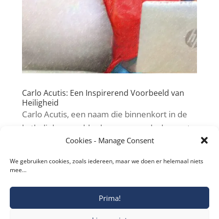
Carlo Acutis: Een Inspirerend Voorbeeld van
Heiligheid
Carlo Acutis, een naam die binnenkort in de
katholieke wereld zal resoneren als de eerste
Cookies - Manage Consent
heilige van het millennialtijdperk.
We gebruiken cookies, zoals iedereen, maar we doen er helemaal niets
mee…
« Older Entries
Next Entries »
Prima!
Copyright © 2019-2026 Katholieke Vesting I