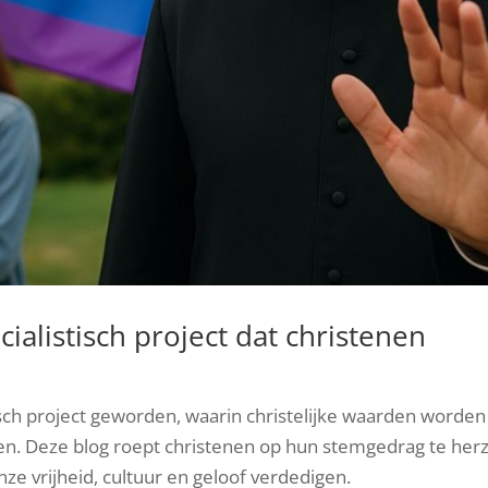
ialistisch project dat christenen
tisch project geworden, waarin christelijke waarden worden
en. Deze blog roept christenen op hun stemgedrag te her
nze vrijheid, cultuur en geloof verdedigen.