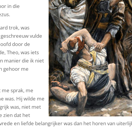
oor in die
ezus.
aard trok, was
en geschreeuw vulde
rdoofd door de
e, Theo, was iets
 manier die ik niet
van gehoor me
ot me sprak, me
me was. Hij wilde me
rijk was, niet met
e zien dat het
vrede en liefde belangrijker was dan het horen van uiterli