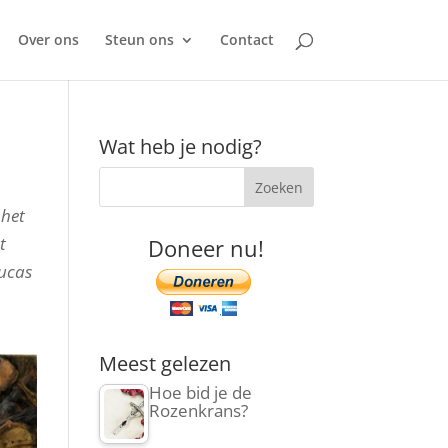
Over ons
Steun ons
Contact
Wat heb je nodig?
 het
t
Doneer nu!
Lucas
Meest gelezen
Hoe bid je de
Rozenkrans?