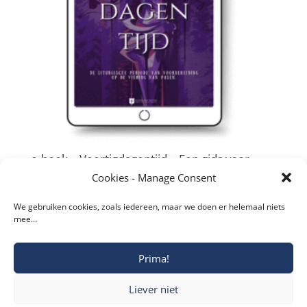
e-book – Veertigdagentijd – Een gids voor
verdieping en voorbereiding
Cookies - Manage Consent
€
4,99
We gebruiken cookies, zoals iedereen, maar we doen er helemaal niets
mee…
Prima!
Copyright © 2019-2026 Katholieke Vesting I
Liever niet
Privacyverklaring