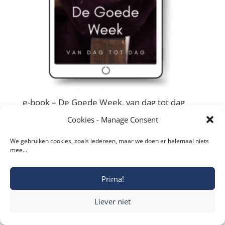
e-book – De Goede Week, van dag tot dag
€
4,85
Cookies - Manage Consent
We gebruiken cookies, zoals iedereen, maar we doen er helemaal niets
mee…
Prima!
Copyright © 2019-2026 Katholieke Vesting I
Privacyverklaring
Liever niet