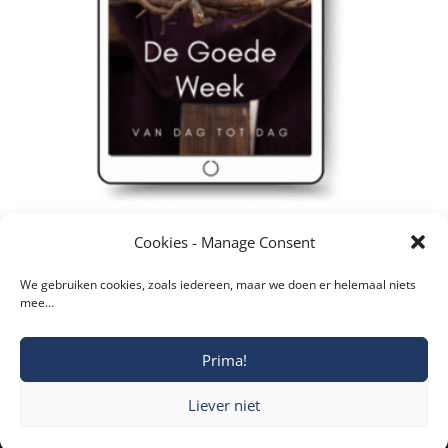
e-book – De Goede Week, van dag tot dag
Cookies - Manage Consent
€
4,85
We gebruiken cookies, zoals iedereen, maar we doen er helemaal niets
mee…
Prima!
Copyright © 2019-2026 Katholieke Vesting I
Liever niet
Privacyverklaring