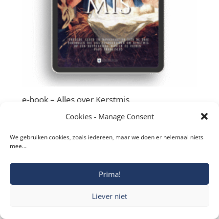
e-book – Alles over Kerstmis
€
4,99
Cookies - Manage Consent
We gebruiken cookies, zoals iedereen, maar we doen er helemaal niets
mee…
Prima!
Copyright © 2019-2026 Katholieke Vesting I
Privacyverklaring
Liever niet