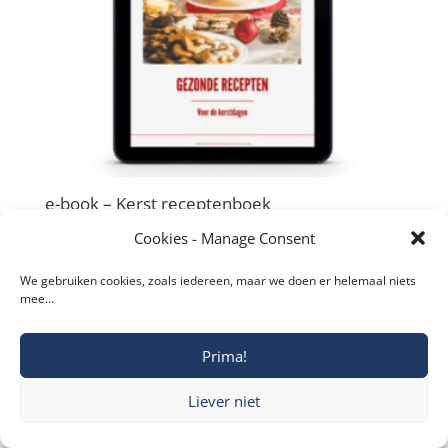
e-book – Kerst receptenboek
€
4,50
Cookies - Manage Consent
We gebruiken cookies, zoals iedereen, maar we doen er helemaal niets
mee…
Prima!
Copyright © 2019-2026 Katholieke Vesting I
Privacyverklaring
Liever niet