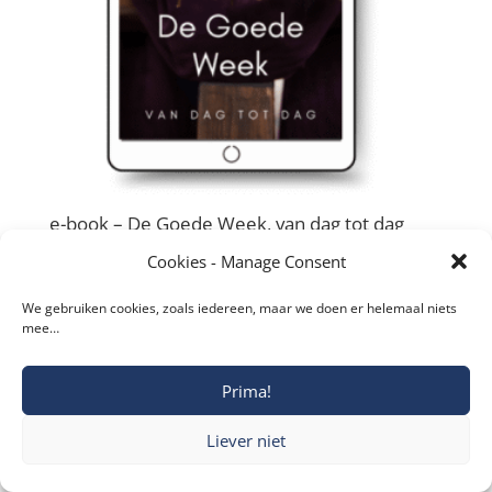
e-book – De Goede Week, van dag tot dag
€
4,85
Cookies - Manage Consent
We gebruiken cookies, zoals iedereen, maar we doen er helemaal niets
mee…
Prima!
Copyright © 2019-2026 Katholieke Vesting I
Privacyverklaring
Liever niet