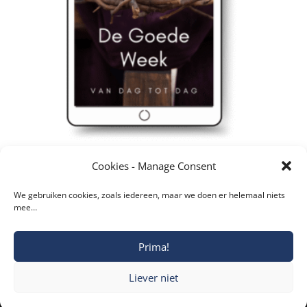
e-book – De Goede Week, van dag tot dag
Cookies - Manage Consent
€
4,85
We gebruiken cookies, zoals iedereen, maar we doen er helemaal niets
mee…
Prima!
Copyright © 2019-2026 Katholieke Vesting I
Liever niet
Privacyverklaring